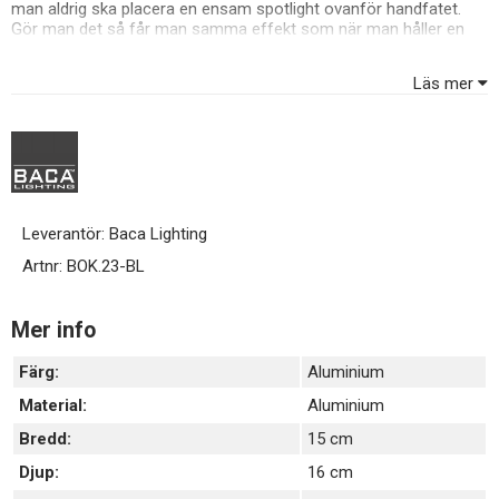
man aldrig ska placera en ensam spotlight ovanför handfatet.
Gör man det så får man samma effekt som när man håller en
ficklampa under ansiktet vid lägerelden, läskiga skuggor. Med en
väggmonterad spott så får man ljus ovanifrån samtidigt som
Läs mer
ljuset reflekteras i handfatet och lyser upp i ansiktet vilket
eliminerar alla tråkiga skuggor.
Leverantör:
Baca Lighting
Artnr:
BOK.23-BL
Mer info
Färg:
Aluminium
Material:
Aluminium
Bredd:
15 cm
Djup:
16 cm