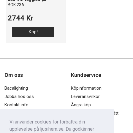
BOK.23A
2744 Kr
Köp!
Om oss
Kundservice
Bacalighting
Köpinformation
Jobba hos oss
Leveransvillkor
Kontakt info
Ångra köp
Öppettider
Öppet köp och ångerrätt
Dataskyddspolicy
Vi använder cookies för förbättra din
upplevelse på ljusihem.se. Du godkänner
Kontakta oss