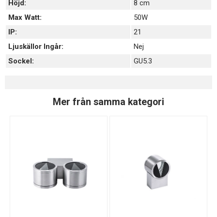
Höjd:
8 cm
Max Watt:
50W
IP:
21
Ljuskällor Ingår:
Nej
Sockel:
GU5.3
Mer från samma kategori