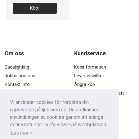
Köp!
Om oss
Kundservice
Bacalighting
Köpinformation
Jobba hos oss
Leveransvillkor
Kontakt info
Ångra köp
Öppettider
Öppet köp och ångerrätt
Dataskyddspolicy
Vi använder cookies för förbättra din
upplevelse på ljusihem.se. Du godkänner
Kontakta oss
användningen av cookies genom att stänga
denna ruta eller surfa vidare på webbplatsen.
Baca Nordic AB
Läs mer »
Fjärilsgatan 1, 60361 Norrköping