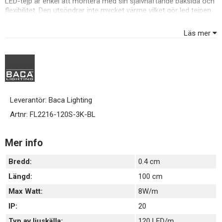
LED-tejp är enkel att montera med sin självhäftande baksida och
flexibilitet. Den utsöndrar inte mycket värme vilket gör led tejpen
lämplig att montera där man vill att belysningen skall ta så lite
plats som möjligt. Alla våra LED-tejp är dimbara och kan enkelt
Läs mer
klippas med sax till önskad längd.
Leverantör:
Baca Lighting
Artnr:
FL2216-120S-3K-BL
Mer info
Bredd:
0.4 cm
Längd:
100 cm
Max Watt:
8W/m
IP:
20
Typ av ljuskälla:
120 LED/m