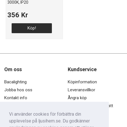
3000K, IP20
356 Kr
Köp!
Om oss
Kundservice
Bacalighting
Köpinformation
Jobba hos oss
Leveransvillkor
Kontakt info
Ångra köp
Öppettider
Öppet köp och ångerrätt
Dataskyddspolicy
Vi använder cookies för förbättra din
upplevelse på ljusihem.se. Du godkänner
Kontakta oss