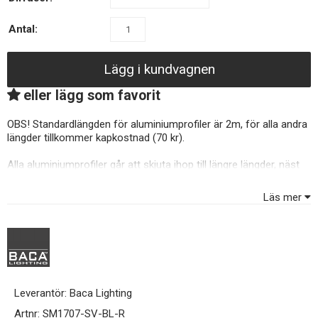
Antal:
Lägg i kundvagnen
eller lägg som favorit
OBS! Standardlängden för aluminiumprofiler är 2m, för alla andra
längder tillkommer kapkostnad (70 kr).
Alla aluminiumprofiler går att skjuta ihop till längre längder, näst
intill osynliga skarvar. De kan även kapas till önskad längd med en
vanlig bågfil. Perfekta för att skapa snygg belysning under skåp,
Läs mer
längs väggar, i taket osv.
Önskad LED tejp kan enkelt klistras i profilen. Bara observera att
LED-tejp bredd kan inte överstiga profilens inne bredd.
Leverantör:
Baca Lighting
Artnr:
SM1707-SV-BL-R