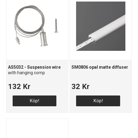
AS5032 - Suspension wire
SM0806 opal matte diffuser
with hanging comp
132 Kr
32 Kr
Köp!
Köp!