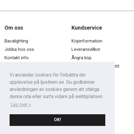
Om oss
Kundservice
Bacalighting
Köpinformation
Jobba hos oss
Leveransvillkor
Kontakt info
Ångra köp
Öppettider
Öppet köp och ångerrätt
Dataskyddspolicy
Vi använder cookies för förbättra din
upplevelse på ljusihem.se. Du godkänner
Kontakta oss
användningen av cookies genom att stänga
denna ruta eller surfa vidare på webbplatsen.
Baca Nordic AB
Läs mer »
Fjärilsgatan 1, 60361 Norrköping
Telefon: 011-13 69 93
OK!
E-post:
support@baca.se