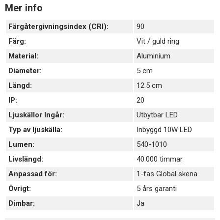
på 90 och lys upp ditt rum med stil.
Mer info
Färgåtergivningsindex (CRI):
90
Färg:
Vit / guld ring
Material:
Aluminium
Diameter:
5 cm
Längd:
12.5 cm
IP:
20
Ljuskällor Ingår:
Utbytbar LED
Typ av ljuskälla:
Inbyggd 10W LED
Lumen:
540-1010
Livslängd:
40.000 timmar
Anpassad för:
1-fas Global skena
Övrigt:
5 års garanti
Dimbar:
Ja