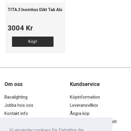
TITA.3 Inomhus Dikt Tak Alu
3004 Kr
Köp!
Om oss
Kundservice
Bacalighting
Köpinformation
Jobba hos oss
Leveransvillkor
Kontakt info
Ångra köp
Öppettider
Öppet köp och ångerrätt
Dataskyddspolicy
Vi använder cookies för förbättra din