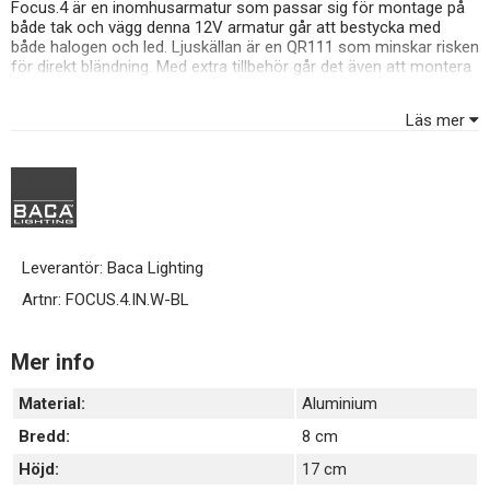
Focus.4 är en inomhusarmatur som passar sig för montage på
både tak och vägg denna 12V armatur går att bestycka med
både halogen och led. Ljuskällan är en QR111 som minskar risken
för direkt bländning. Med extra tillbehör går det även att montera
den på 3-fasskena. OBS! Leverantörer har slutat inkludera
lampproppar till vissa armaturer.
Läs mer
Leverantör:
Baca Lighting
Artnr:
FOCUS.4.IN.W-BL
Mer info
Material:
Aluminium
Bredd:
8 cm
Höjd:
17 cm